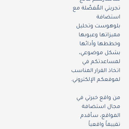
تجربتي المُفصّلة مع
استضافة
بلوهوست وتحليل
مميزاتها وعيوبها
وخططها وأدائها
بشكل موضوعي،
لمساعدتكم في
اتخاذ القرار المناسب
لموقعكم الإلكتروني.
من واقع خبرتي في
مجال استضافة
المواقع، سأقدم
تقييماً واقعياً