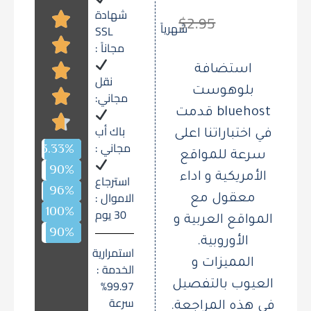
شهادة
$2.95
شهرياً
SSL
مجاناً :
استضافة
نقل
بلوهوست
مجاني:
bluehost قدمت
باك أب
في اختباراتنا اعلى
مجاني :
الاداء
93.33%
سرعة للمواقع
90%
المواصفات
الأمريكية و اداء
استرجاع
96%
مزايا مجانية
الاموال :
معقول مع
100%
الدعم
30 يوم
المواقع العربية و
90%
السعر
الأوروبية.
استمرارية
المميزات و
الخدمة :
99.97%
العيوب بالتفصيل
سرعة
في هذه المراجعة.