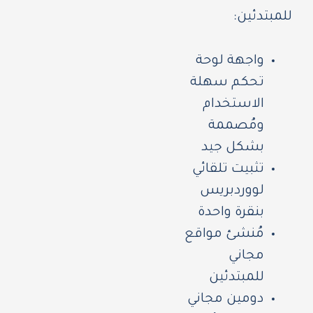
للمبتدئين:
واجهة لوحة
تحكم سهلة
الاستخدام
ومُصممة
بشكل جيد
تثبيت تلقائي
لووردبريس
بنقرة واحدة
مُنشئ مواقع
مجاني
للمبتدئين
دومين مجاني