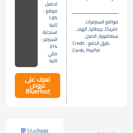
تحميل
موقع :
1.85
مواقع السيرفرات
ثانية
:امريكا, بريطانيا, الهند,
استجابة
سنغافورة, الصين
السيرفر :
طرق الدفع : Credit
374
Cards, PayPal
مللي
ثانية
تعرف على
عروض
BlueHost