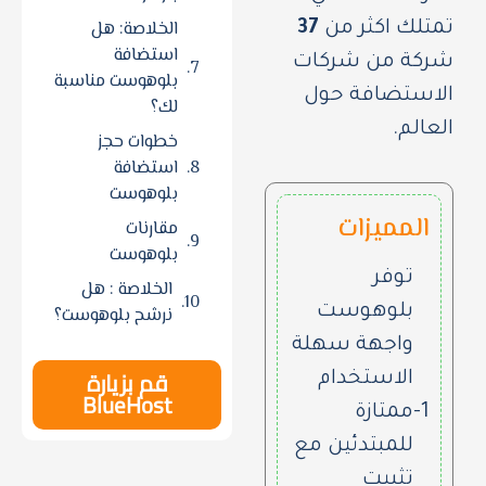
الخلاصة: هل
تمتلك اكثر من
37
استضافة
شركة من شركات
بلوهوست مناسبة
الاستضافة حول
لك؟
العالم.
خطوات حجز
استضافة
بلوهوست
المميزات
مقارنات
بلوهوست
توفر
الخلاصة : هل
بلوهوست
نرشح بلوهوست؟
واجهة سهلة
قم بزيارة
الاستخدام
BlueHost
1-
ممتازة
للمبتدئين مع
تثبيت