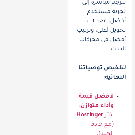
تُترجم مباشرة إلى
تجربة مستخدم
أفضل، معدلات
تحويل أعلى، وترتيب
أفضل في محركات
البحث.
لتلخيص توصياتنا
النهائية:
لأفضل قيمة
وأداء متوازن:
اختر
Hostinger
(مع خادم
الهند).