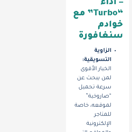
– أداء
“Turbo” مع
خوادم
سنغافورة
الزاوية
التسويقية:
الخيار الأقوى
لمن يبحث عن
سرعة تحميل
“صاروخية”
لموقعه، خاصة
للمتاجر
الإلكترونية