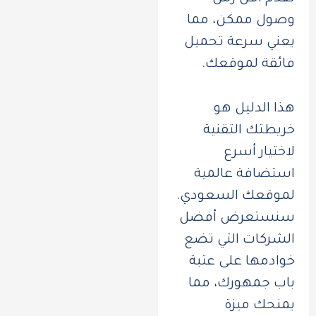
وصول ممكن، مما
يعني سرعة تحميل
فائقة لموقعك.
هذا الدليل هو
خريطتك التقنية
لاختيار أسرع
استضافة عالمية
لموقعك السعودي.
سنستعرض أفضل
الشركات التي تضع
خوادمها على عتبة
باب جمهورك، مما
يمنحك ميزة