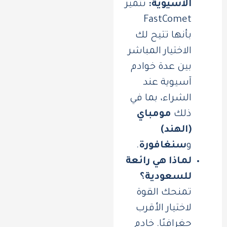
الآسيوية:
تتميز
FastComet
بأنها تتيح لك
الاختيار المباشر
بين عدة خوادم
آسيوية عند
الشراء، بما في
ذلك
مومباي
(الهند)
و
سنغافورة
.
لماذا هي رائعة
للسعودية؟
تمنحك القوة
لاختيار الأقرب
جغرافيًا. خادم