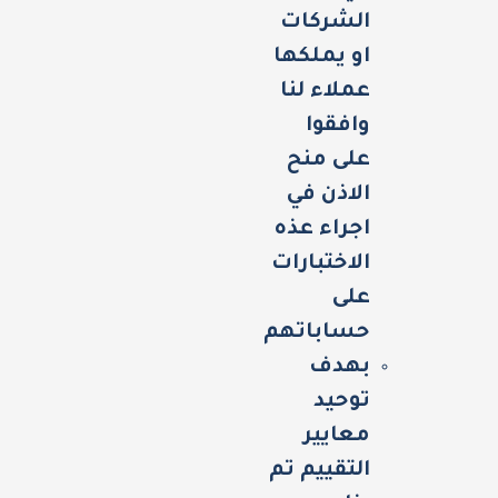
الشركات
او يملكها
عملاء لنا
وافقوا
على منح
الاذن في
اجراء عذه
الاختبارات
على
حساباتهم
بهدف
توحيد
معايير
التقييم تم