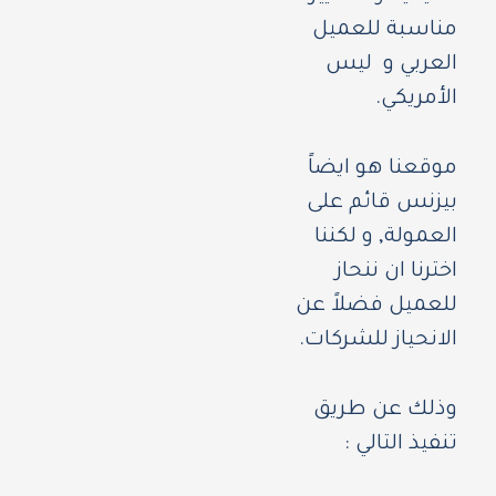
مناسبة للعميل
العربي و ليس
الأمريكي.
موقعنا هو ايضاً
بيزنس قائم على
العمولة, و لكننا
اخترنا ان ننحاز
للعميل فضلاً عن
الانحياز للشركات.
وذلك عن طريق
تنفيذ التالي :