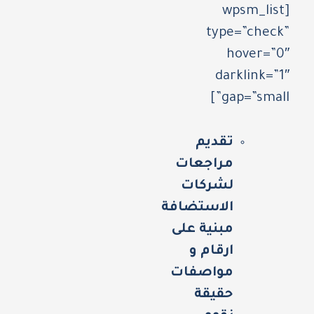
[wpsm_list
type=”check”
hover=”0″
darklink=”1″
gap=”small”]
تقديم
مراجعات
لشركات
الاستضافة
مبنية على
ارقام و
مواصفات
حقيقة