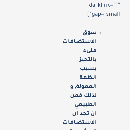
darklink=”1″
gap=”small”]
سوق
الاستضافات
ملىء
بالتحيز
بسبب
انظمة
العمولة, و
لذلك فمن
الطبيعي
ان تجد ان
الاستضافات