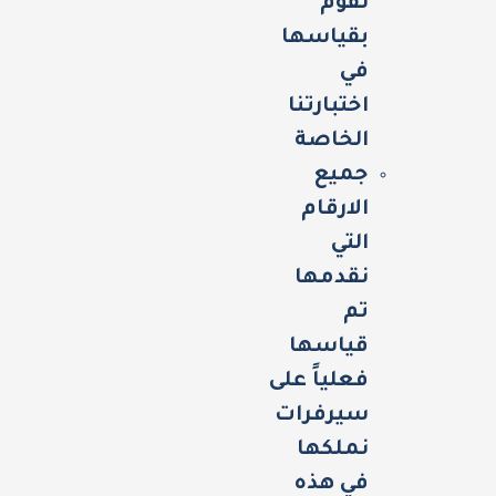
نقوم
بقياسها
في
اختبارتنا
الخاصة
جميع
الارقام
التي
نقدمها
تم
قياسها
فعلياً على
سيرفرات
نملكها
في هذه