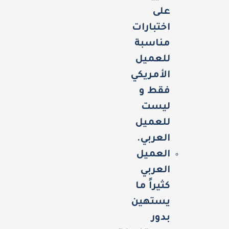
على
اختبارات
مناسبة
للعميل
الأمريكي
فقط و
ليست
للعميل
العربي.
العميل
العربي
كثيراً ما
يستهين
بدور