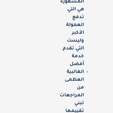
المشهورة
هي التي
تدفع
العمولة
الأكبر
وليست
التي تقدم
خدمة
أفضل
الغالبية
العظمى
من
المراجعات
تبني
تقييمها